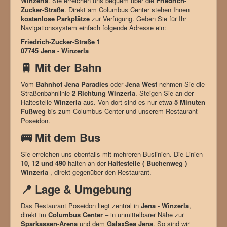
Winzerla
. Sie erreichen uns bequem über die
Friedrich-
Zucker-Straße
. Direkt am Columbus Center stehen Ihnen
kostenlose Parkplätze
zur Verfügung. Geben Sie für Ihr
Navigationssystem einfach folgende Adresse ein:
Friedrich-Zucker-Straße 1
07745 Jena - Winzerla
🚆 Mit der Bahn
Vom
Bahnhof Jena Paradies
oder
Jena West
nehmen Sie die
Straßenbahnlinie
2 Richtung Winzerla
. Steigen Sie an der
Haltestelle
Winzerla
aus. Von dort sind es nur etwa
5 Minuten
Fußweg
bis zum Columbus Center und unserem Restaurant
Poseidon.
🚌 Mit dem Bus
Sie erreichen uns ebenfalls mit mehreren Buslinien. Die Linien
10, 12 und 490
halten an der
Haltestelle ( Buchenweg )
Winzerla
, direkt gegenüber den Restaurant.
📍 Lage & Umgebung
Das Restaurant Poseidon liegt zentral in
Jena - Winzerla
,
direkt im
Columbus Center
– in unmittelbarer Nähe zur
Sparkassen-Arena
und dem
GalaxSea Jena
. So sind wir