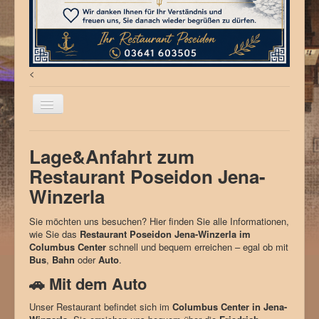
<
Willkommen
Lage&Anfahrt zum
Aktuelles
Restaurant Poseidon Jena-
Speisekarte
Winzerla
Virtueller Rundgang
Sie möchten uns besuchen? Hier finden Sie alle Informationen,
wie Sie das
Restaurant Poseidon Jena-Winzerla im
Anfahrt
Columbus Center
schnell und bequem erreichen – egal ob mit
Bus
,
Bahn
oder
Auto
.
🚗 Mit dem Auto
Unser Restaurant befindet sich im
Columbus Center in Jena-